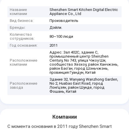
Название
Shenzhen Smart Kitchen Digital Electric
компании
Appliance Co., Ltd
Вид бизнеса:
Производитель
Бренды:
Дэйли.
Количество
80~100 люди
сотрудников:
Год основания:
2011
Адрес: Зал 402C, здание C,
промышленный центр Shenzhen
Расположение
Century, No 743, улица Чжоу Ши,
компании
сообщество Хезхоу, район Ханчжэнь,
район Бао'ан, город Шэньчжэнь,
провинция Гуандун, Китай
Здание 32, Wanyang Wanzhong Garden,
Расположение
No 2, Huabao East Road, город
завода
Лонгцзян, район Шунде, город
Фошань, Китай
Компании
С момента основания в 2011 году Shenzhen Smart