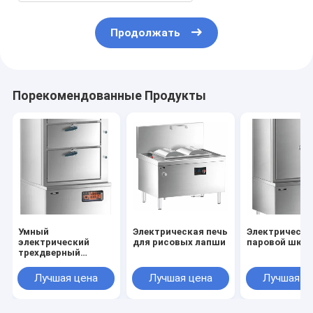
Продолжать
Порекомендованные Продукты
Умный
Электрическая печь
Электрически
электрический
для рисовых лапши
паровой шка
трехдверный
паровой шкаф
Лучшая цена
Лучшая цена
Лучшая ц