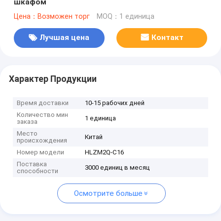
шкафом
Цена：Возможен торг
MOQ：1 единица
Лучшая цена
Контакт
Характер Продукции
Время доставки
10-15 рабочих дней
Количество мин
1 единица
заказа
Место
Китай
происхождения
Номер модели
HLZM2Q-C16
Поставка
3000 единиц в месяц
способности
Осмотрите больше