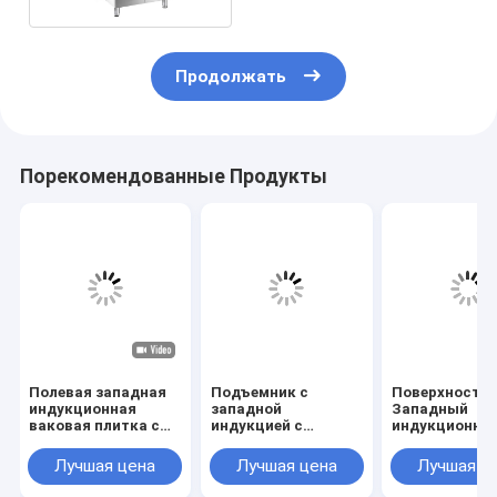
Продолжать
Порекомендованные Продукты
Полевая западная
Подъемник с
Поверхность
индукционная
западной
Западный
ваковая плитка с
индукцией с
индукционны
шкафом
автоматическим
автоподъемни
подъемом
резервуар Фр
Лучшая цена
Лучшая цена
Лучшая ц
шкафом