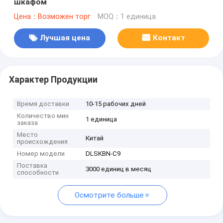
шкафом
Цена：Возможен торг
MOQ：1 единица
Лучшая цена
Контакт
Характер Продукции
Время доставки
10-15 рабочих дней
Количество мин
1 единица
заказа
Место
Китай
происхождения
Номер модели
DLSKBN-C9
Поставка
3000 единиц в месяц
способности
Осмотрите больше