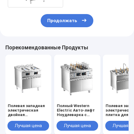
Продолжать
Порекомендованные Продукты
Полевая западная
Полный Western
Полевая запа
электрическая
Electric Авто-лифт
электрическа
двойная
Ноудлеварка с
плитка для л
резервуарная
шкафом
шкафом
глубокая жарка с
Лучшая цена
Лучшая цена
Лучшая ц
шкафом